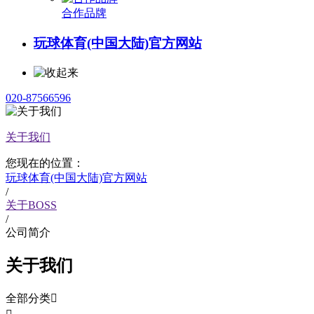
合作品牌
玩球体育(中国大陆)官方网站
020-87566596
关于我们
您现在的位置：
玩球体育(中国大陆)官方网站
/
关于BOSS
/
公司简介
关于我们
全部分类
