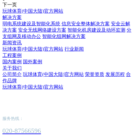
下一页
玩球体育(中国大陆)官方网站
解决方案
弱电系统建设及智能化系统
信息安全整体解决方案
安全云解
决方案
安全无线网络建设方案
智能化机房建设及动环监测
分
支组网及移动办公
智能化组网解决方案
新闻资讯
玩球体育(中国大陆)官方网站
行业新闻
工程案例
国内案例
国外案例
关于我们
公司简介
玩球体育(中国大陆)官方网站
荣誉资质
发展历程
合
作品牌
玩球体育(中国大陆)官方网站
玩球体育(中国大陆)官方网站
服务热线：
020-87566596