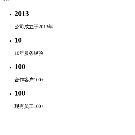
2013
公司成立于2013年
10
10年服务经验
100
合作客户100+
100
现有员工100+
玩球体育(中国大陆)官方网站