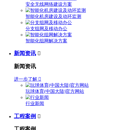
安全无线网络建设方案
智能化机房建设及动环监测
分支组网及移动办公
智能化组网解决方案
新闻资讯

新闻资讯
进一步了解

玩球体育(中国大陆)官方网站
行业新闻
工程案例

工程案例