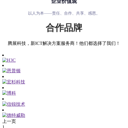
企业价值观
以人为本——责任、合作、共享、感恩。
合作品牌
腾展科技，新ICT解决方案服务商！他们都选择了我们！
上一页
1