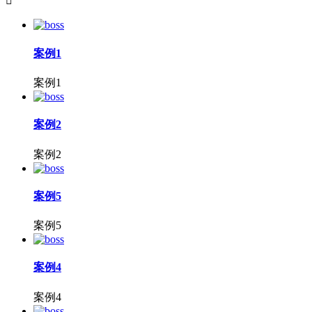

案例1
案例1
案例2
案例2
案例5
案例5
案例4
案例4