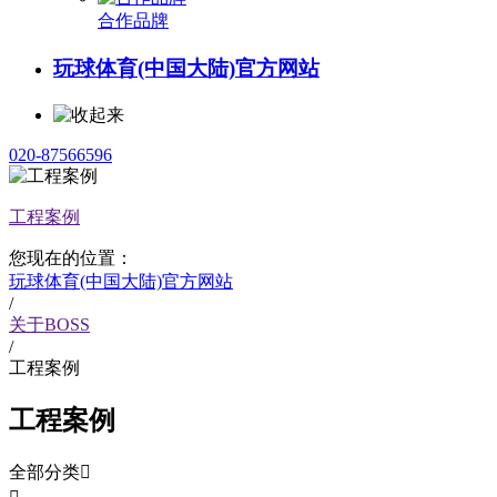
合作品牌
玩球体育(中国大陆)官方网站
020-87566596
工程案例
您现在的位置：
玩球体育(中国大陆)官方网站
/
关于BOSS
/
工程案例
工程案例
全部分类
